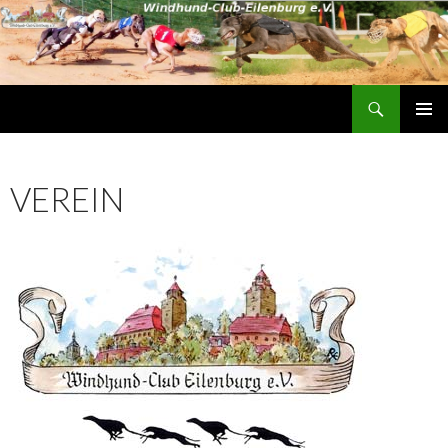
Suchen
Wind-Burg
ZUM INHALT SPRINGEN
PRIMÄR
MENÜ
VEREIN